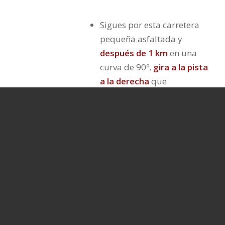
Sigues por esta carretera
pequeña asfaltada y
después de 1 km
en una
curva de 90º,
gira a la pista
a la derecha
que
desciende y que está
adornada con
banderas
tibetanas
.