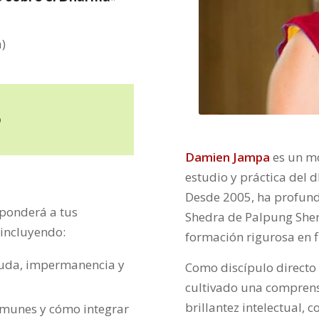
)
O
Damien Jampa
es un mo
estudio y práctica del 
Desde 2005, ha profund
sponderá a tus
Shedra de Palpung Sher
 incluyendo:
formación rigurosa en f
Buda, impermanencia y
Como discípulo directo 
cultivado una comprens
brillantez intelectual
omunes y cómo integrar