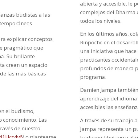
abierta y accesible, le
complejos del Dharma d
anzas budistas a las
todos los niveles.
ontemporáneos
En los últimos años, c
ra explicar conceptos
Rinpoché en el desarrol
ue pragmático que
una iniciativa que hace
a. Su brillante
practicantes occidenta
ta crean un espacio
profundos de manera pr
de las más básicas
programa.
Damien Jampa también 
aprendizaje del idioma
accesibles las enseñan
 en el budismo,
o conocimiento. Las
A través de su trabajo
ravés de nuestro
Jampa representa un pue
e41Hcc4v6
) o plantearse
budismo tibetano y el