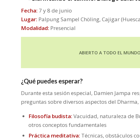
Fecha:
7 y 8 de junio
Lugar:
Palpung Sampel Chöling, Cajigar (Huesca
Modalidad:
Presencial
ABIERTO A TODO EL MUND
¿Qué puedes esperar?
Durante esta sesión especial, Damien Jampa re
preguntas sobre diversos aspectos del Dharma,
Filosofía budista:
Vacuidad, naturaleza de 
otros conceptos fundamentales
Práctica meditativa:
Técnicas, obstáculos c